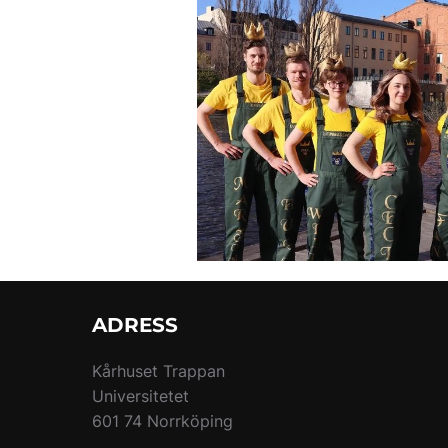
ADRESS
Kårhuset Trappan
Universitetet
601 74 Norrköping