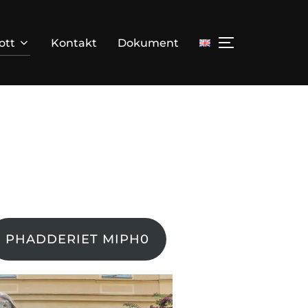
ott
Kontakt
Dokument
SLÅ PÅ/AV 
PHADDERIET MIPH0