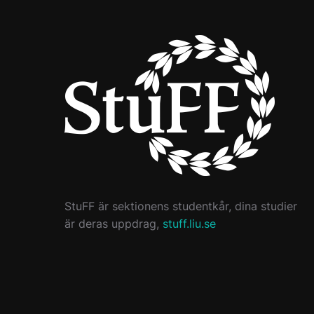
StuFF är sektionens studentkår, dina studier
är deras uppdrag,
stuff.liu.se